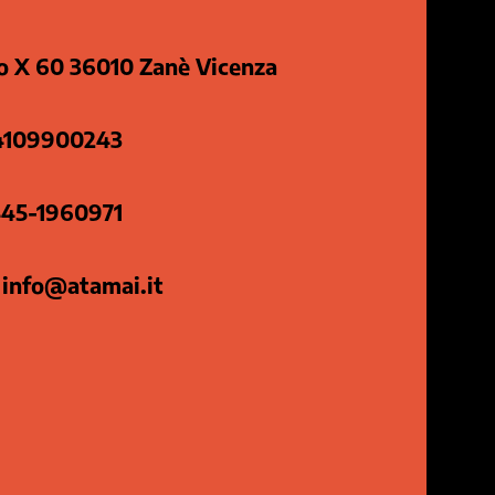
io X 60 36010 Zanè Vicenza
04109900243
445-1960971
info@atamai.it